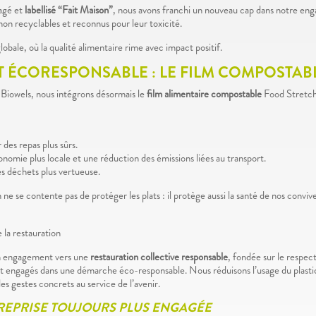
agé et
labellisé “Fait Maison”
, nous avons franchi un nouveau cap dans notre eng
non recyclables et reconnus pour leur toxicité.
obale, où la qualité alimentaire rime avec impact positif.
ET ÉCORESPONSABLE : LE FILM COMPOSTA
e Biowels, nous intégrons désormais le
film alimentaire compostable
Food Stretch
 des repas plus sûrs.
nomie plus locale et une réduction des émissions liées au transport.
s déchets plus vertueuse.
 se contente pas de protéger les plats : il protège aussi la santé de nos convive
 la restauration
n engagement vers une
restauration collective responsable
, fondée sur le respec
t engagés dans une démarche éco-responsable. Nous réduisons l’usage du plastiq
des gestes concrets au service de l’avenir.
REPRISE
TOUJOURS PLUS ENGAGÉE