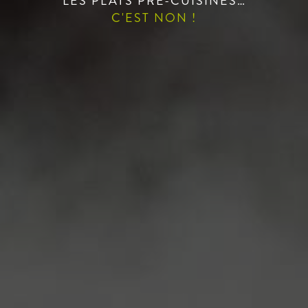
LES PLATS PRÉ-CUISINÉS…
C'EST NON !