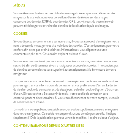
MÉDIAS
Si vous êtes un utilisateur ou une utilisatrice enregistré·e et que vous téléversez des
images sur le site web, nous vous conseillons d’éviter de téléverser des images
contenant des données EXIF de coordonnées GPS. Les visiteurs de votre site web
peuvent télécharger et extraire des données de localisation depuis ces images.
COOKIES
Si vous déposez un commentaire sur notre site, il vous sera proposé d’enregistrer votre
nom, adresse de messagerie et site web dans des cookies. C’est uniquement pour votre
confort afin de ne pas avoir à saisir ces informations si vous déposez un autre
commentaire plus tard. Ces cookies expirent au bout d’un an.
Si vous avez un compte et que vous vous connectez sur ce site, un cookie temporaire
sera créé afin de déterminer si votre navigateur accepte les cookies. Il ne contient pas
de données personnelles et sera supprimé automatiquement à la fermeture de votre
navigateur.
Lorsque vous vous connecterez, nous mettrons en place un certain nombre de cookies
pour enregistrer vos informations de connexion et vos préférences d’écran. La durée
de vie d’un cookie de connexion est de deux jours, celle d’un cookie d’option d’écran est
d’un an. Si vous cochez « Se souvenir de moi », votre cookie de connexion sera
conservé pendant deux semaines. Si vous vous déconnectez de votre compte, le cookie
de connexion sera effacé.
En modifiant ou en publiant une publication, un cookie supplémentaire sera enregistré
dans votre navigateur. Ce cookie ne comprend aucune donnée personnelle. Il indique
simplement l’ID de la publication que vous venez de modifier. Il expire au bout d’un jour.
CONTENU EMBARQUÉ DEPUIS D’AUTRES SITES