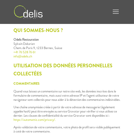
QUI SOMMES-NOUS ?
Odelis Restauration
Sylvain Dakarian
Chem. de Paris 9, 1233 Bernex, Suisse
+41 76 528 76 61
info@odelis.ch
UTILISATION DES DONNÉES PERSONNELLES
COLLECTÉES
COMMENTAIRES
Quand vous laissez un commentaire sur notre site web, les données inscrites dans le
formulaire de commentaire, mais aussi votre adresse IP et l’agent utilisateur de votre
navigateur sont collectés pour nous aider à la détection des commentaires indésirables.
Une chaîne anonymisée créée à partir de votre adresse de messagerie (également
appelée hash) peut être envoyée au service Gravatar pour vérifier si vous utilisez ce
dernier. Les clauses de confidentialité du service Gravatar sont disponibles ici :
https://automattic.com/privacy/.
Après validation de votre commentaire, votre photo de profil sera visible publiquement
à coté de votre commentaire.