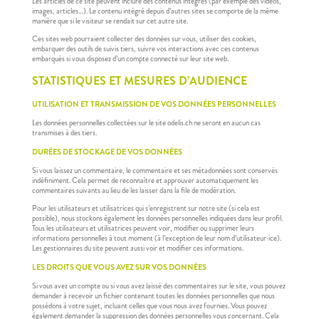
Les articles de ce site peuvent inclure des contenus intégrés (par exemple des vidéos,
images, articles…). Le contenu intégré depuis d’autres sites se comporte de la même
manière que si le visiteur se rendait sur cet autre site.
Ces sites web pourraient collecter des données sur vous, utiliser des cookies,
embarquer des outils de suivis tiers, suivre vos interactions avec ces contenus
embarqués si vous disposez d’un compte connecté sur leur site web.
STATISTIQUES ET MESURES D’AUDIENCE
UTILISATION ET TRANSMISSION DE VOS DONNÉES PERSONNELLES
Les données personnelles collectées sur le site odelis.ch ne seront en aucun cas
transmises à des tiers.
DURÉES DE STOCKAGE DE VOS DONNÉES
Si vous laissez un commentaire, le commentaire et ses métadonnées sont conservés
indéfiniment. Cela permet de reconnaître et approuver automatiquement les
commentaires suivants au lieu de les laisser dans la file de modération.
Pour les utilisateurs et utilisatrices qui s’enregistrent sur notre site (si cela est
possible), nous stockons également les données personnelles indiquées dans leur profil.
Tous les utilisateurs et utilisatrices peuvent voir, modifier ou supprimer leurs
informations personnelles à tout moment (à l’exception de leur nom d’utilisateur·ice).
Les gestionnaires du site peuvent aussi voir et modifier ces informations.
LES DROITS QUE VOUS AVEZ SUR VOS DONNÉES
Si vous avez un compte ou si vous avez laissé des commentaires sur le site, vous pouvez
demander à recevoir un fichier contenant toutes les données personnelles que nous
possédons à votre sujet, incluant celles que vous nous avez fournies. Vous pouvez
également demander la suppression des données personnelles vous concernant. Cela