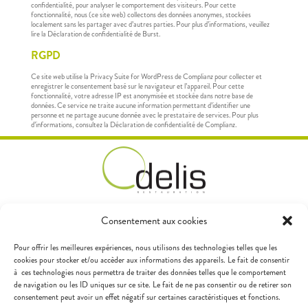
confidentialité, pour analyser le comportement des visiteurs. Pour cette
fonctionnalité, nous (ce site web) collectons des données anonymes, stockées
localement sans les partager avec d’autres parties. Pour plus d’informations, veuillez
lire la Déclaration de confidentialité de Burst.
RGPD
Ce site web utilise la Privacy Suite for WordPress de Complianz pour collecter et
enregistrer le consentement basé sur le navigateur et l’appareil. Pour cette
fonctionnalité, votre adresse IP est anonymisée et stockée dans notre base de
données. Ce service ne traite aucune information permettant d’identifier une
personne et ne partage aucune donnée avec le prestataire de services. Pour plus
d’informations, consultez la Déclaration de confidentialité de Complianz.
Consentement aux cookies
info@odelis.ch
+41 76 528 76 61
Pour offrir les meilleures expériences, nous utilisons des technologies telles que les
cookies pour stocker et/ou accèder aux informations des appareils. Le fait de consentir
à ces technologies nous permettra de traiter des données telles que le comportement
de navigation ou les ID uniques sur ce site. Le fait de ne pas consentir ou de retirer son
consentement peut avoir un effet négatif sur certaines caractéristiques et fonctions.