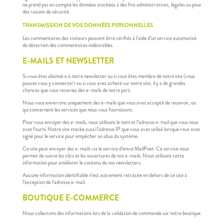
ne prend pas en compte les données stockées à des fins administratives, légales ou pour
des raisons de sécurité.
TRANSMISSION DE VOS DONNÉES PERSONNELLES
Les commentaires des visiteurs peuvent être vérifiés à l’aide d’un service automatisé
de détection des commentaires indésirables.
E-MAILS ET NEWSLETTER
Si vous êtes abonné·e à notre newsletter ou si vous êtes membre de notre site (vous
pouvez vous y connecter) ou si vous avez acheté sur notre site, il y a de grandes
chances que vous receviez des e-mails de notre part.
Nous vous enverrons uniquement des e-mails que vous avez accepté de recevoir, ou
qui concernent les services que nous vous fournissons.
Pour vous envoyer des e-mails, nous utilisons le nom et l’adresse e-mail que vous nous
avez fourni. Notre site stocke aussi l’adresse IP que vous avez utilisé lorsque vous avez
signé pour le service pour empêcher un abus du système.
Ce site peut envoyer des e-mails via le service d’envoi MailPoet. Ce service nous
permet de suivre les clics et les ouvertures de nos e-mails. Nous utilisons cette
information pour améliorer le contenu de nos newsletters.
Aucune information identifiable n’est autrement retracée en dehors de ce site à
l’exception de l’adresse e-mail.
BOUTIQUE E-COMMERCE
Nous collectons des informations lors de la validation de commande sur notre boutique.