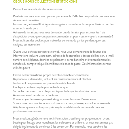
CE QUE NOUS COLLECTONS ET STOCKONS
Pendant votre visite du site, nous suivons :
Produits que vous avez vus : permet par exemple d’afficher des produits que vous avez
récemment consultés
Localisation, adresse IP et type de navigateur : nous les utilisons pour l‘estimation des
taxes et frais de port
Adresse de livraison : nous vous demanderons de la saisir pour estimer les frais
d’expédition avant que vous passiez commande, et pour vous envoyer la commande !
Nous utilisons des cookies pour suivre les contenus du panier pendant que vous
naviguez sur notre site.
Quand vous achetez sur notre site web, nous vous demanderons de fournir des
informations incluant votre nom, adresse de facturation, adresse de livraison, e-mail,
numéro de téléphone, données de paiement / carte bancaire et éventuellement les
données du compte tel que l’identifiant et le mot de passe. Ces informations seront
utilisées pour :
Envoie de l’information à propos de votre compte et commande
Répondre aux demandes, incluant les remboursements et plaintes
Traitement des paiements et prévention de la fraude
Configurez votre compte pour notre boutique
Se conformer avec toute obligation légale, telle que le calcul des taxes
Améliorer les offres de notre boutique
Vous envoyer des messages marketing, si vous choisissez d’en recevoir
Si vous créez un compte, nous stockons votre nom, adresse, e-mail, et numéro de
téléphone, qui sera utilisé pour préremplir la validation de commande pour les
prochaines commandes.
Nous stockons généralement vos informations aussi longtemps que nous en avons
besoin pour l’usage pour lequel nous les collectons et utilisons, et nous ne sommes pas
obligés légalement de continuer à les conserver. Par exemple, nous stockons les