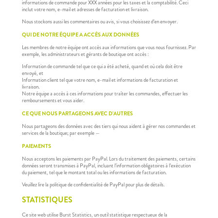
informations de commande pour XXX années pour les taxes et la comptabilité. Ceci
inclut votre nom, e-mail et adresses de facturation et livraison.
Nous stockons aussi les commentaires ou avis, si vous choisissez d’en envoyer.
QUI DE NOTRE ÉQUIPE A ACCÈS AUX DONNÉES
Les membres de notre équipe ont accès aux informations que vous nous fournissez. Par
exemple, les administrateurs et gérants de boutique ont accès :
Information de commande tel que ce qui a été acheté, quand et où cela doit être
envoyé, et
Information client tel que votre nom, e-mail et informations de facturation et
livraison.
Notre équipe a accès à ces informations pour traîter les commandes, effectuer les
remboursements et vous aider.
CE QUE NOUS PARTAGEONS AVEC D’AUTRES
Nous partageons des données avec des tiers qui nous aident à gérer nos commandes et
services de la boutique; par exemple —
PAIEMENTS
Nous acceptons les paiements par PayPal. Lors du traitement des paiements, certains
données seront transmises à PayPal, incluant l’information obligatoires à l’exécution
du paiement, tel que le montant total ou les informations de facturation.
Veuillez lire la politique de confidentialité de PayPal pour plus de détails.
STATISTIQUES
Ce site web utilise Burst Statistics, un outil statistique respectueux de la